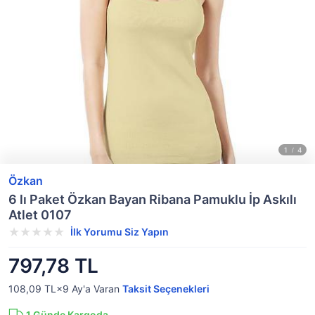
Özkan
6 lı Paket Özkan Bayan Ribana Pamuklu İp Askılı
Atlet 0107
İlk Yorumu Siz Yapın
797,78 TL
108,09 TL×9
Ay'a Varan
Taksit Seçenekleri
1
Günde Kargoda