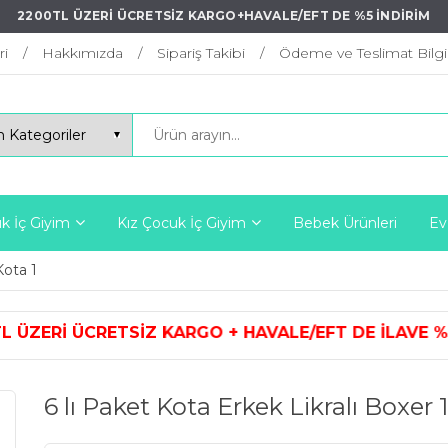
2200TL ÜZERİ ÜCRETSİZ KARGO+HAVALE/EFT DE %5 İNDİRİM
ri
Hakkımızda
Sipariş Takibi
Ödeme ve Teslimat Bilgil
k İç Giyim
Kız Çocuk İç Giyim
Bebek Ürünleri
Ev
Kota 1
ARGO + HAVALE/EFT DE İLAVE %5 İ
6 lı Paket Kota Erkek Likralı Boxer