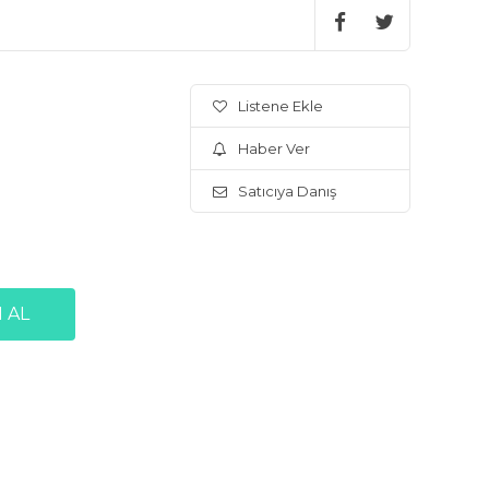
Listene Ekle
Haber Ver
Satıcıya Danış