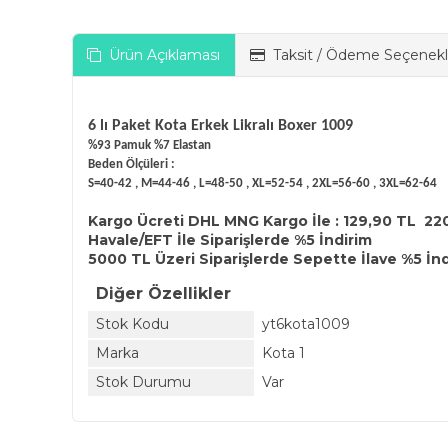
Ürün Açıklaması
Taksit / Ödeme Seçenekl
6 lı Paket Kota Erkek Likralı Boxer 1009
%93 Pamuk %7 Elastan
Beden Ölçüleri :
S=40-42 , M=44-46 , L=48-50 , XL=52-54 , 2XL=56-60 , 3XL=62-64
Kargo Ücreti DHL MNG Kargo İle : 129,90 TL 22
Havale/EFT İle Siparişlerde %5 İndirim
5000 TL Üzeri Siparişlerde Sepette İlave %5 İn
Diğer Özellikler
Stok Kodu
yt6kota1009
Marka
Kota 1
Stok Durumu
Var