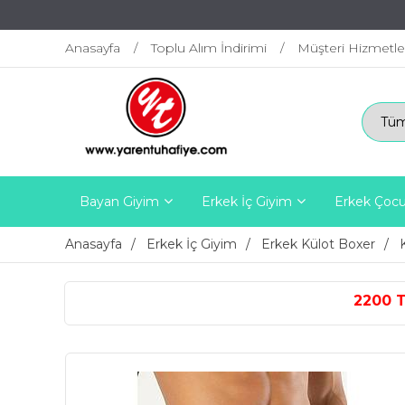
Anasayfa
Toplu Alım İndirimi
Müşteri Hizmetle
Bayan Giyim
Erkek İç Giyim
Erkek Çocu
Anasayfa
Erkek İç Giyim
Erkek Külot Boxer
2200 TL ÜZERİ ÜCRETSİZ K