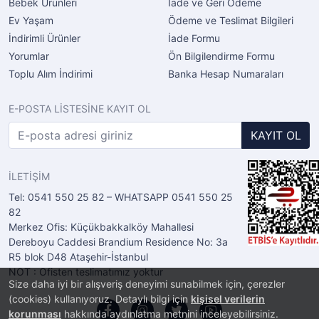
Bebek Ürünleri
İade ve Geri Ödeme
Ev Yaşam
Ödeme ve Teslimat Bilgileri
İndirimli Ürünler
İade Formu
Yorumlar
Ön Bilgilendirme Formu
Toplu Alım İndirimi
Banka Hesap Numaraları
E-POSTA LİSTESİNE KAYIT OL
KAYIT OL
İLETİŞİM
Tel: 0541 550 25 82 – WHATSAPP 0541 550 25
82
Merkez Ofis: Küçükbakkalköy Mahallesi
Dereboyu Caddesi Brandium Residence No: 3a
R5 blok D48 Ataşehir-İstanbul
NOT : Ofisten teslimatımız yoktur
Size daha iyi bir alışveriş deneyimi sunabilmek için, çerezler
(cookies) kullanıyoruz. Detaylı bilgi için
kişisel verilerin
korunması
hakkında aydınlatma metnini inceleyebilirsiniz.