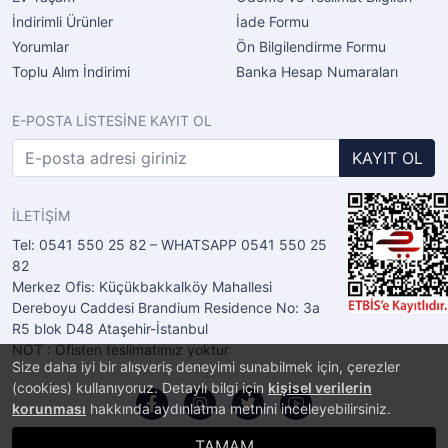
İndirimli Ürünler
İade Formu
Yorumlar
Ön Bilgilendirme Formu
Toplu Alım İndirimi
Banka Hesap Numaraları
E-POSTA LİSTESİNE KAYIT OL
KAYIT OL
İLETİŞİM
Tel: 0541 550 25 82 – WHATSAPP 0541 550 25
82
Merkez Ofis: Küçükbakkalköy Mahallesi
Dereboyu Caddesi Brandium Residence No: 3a
R5 blok D48 Ataşehir-İstanbul
NOT : Ofisten teslimatımız yoktur
Size daha iyi bir alışveriş deneyimi sunabilmek için, çerezler
(cookies) kullanıyoruz. Detaylı bilgi için
kişisel verilerin
korunması
hakkında aydınlatma metnini inceleyebilirsiniz.
TAMAM