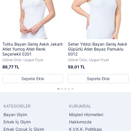
Tutku Bayan Geniş Askılı Jakarlı
Seher Yıldızı Bayan Geniş Askılı
Atlet Yumoş Atlet Renk
Güpürlü Atlet Beyaz Pamuklu
Seçenekli 0201
0012
Orjinal Ürün, Uygun Fiyat
Orjinal Ürün, Uygun Fiyat
86,77 TL
59,01 TL
Sepete Ekle
Sepete Ekle
KATEGORİLER
KURUMSAL
Bayan Giyim
Müşteri Hizmetleri
Erkek İç Giyim
Hakkımızda
Erkek Çocuk İç Giyim
K.V.K.K. Politikası