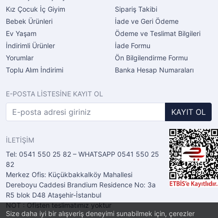
Kız Çocuk İç Giyim
Sipariş Takibi
Bebek Ürünleri
İade ve Geri Ödeme
Ev Yaşam
Ödeme ve Teslimat Bilgileri
İndirimli Ürünler
İade Formu
Yorumlar
Ön Bilgilendirme Formu
Toplu Alım İndirimi
Banka Hesap Numaraları
E-POSTA LİSTESİNE KAYIT OL
KAYIT OL
İLETİŞİM
Tel: 0541 550 25 82 – WHATSAPP 0541 550 25
82
Merkez Ofis: Küçükbakkalköy Mahallesi
Dereboyu Caddesi Brandium Residence No: 3a
R5 blok D48 Ataşehir-İstanbul
NOT : Ofisten teslimatımız yoktur
Size daha iyi bir alışveriş deneyimi sunabilmek için, çerezler