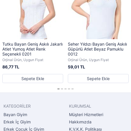
Tutku Bayan Geniş Askılı Jakarlı
Seher Yıldızı Bayan Geniş Askılı
Atlet Yumoş Atlet Renk
Güpürlü Atlet Beyaz Pamuklu
Seçenekli 0201
0012
Orjinal Ürün, Uygun Fiyat
Orjinal Ürün, Uygun Fiyat
86,77 TL
59,01 TL
Sepete Ekle
Sepete Ekle
KATEGORİLER
KURUMSAL
Bayan Giyim
Müşteri Hizmetleri
Erkek İç Giyim
Hakkımızda
Erkek Çocuk İç Giyim
K.V.K.K. Politikası