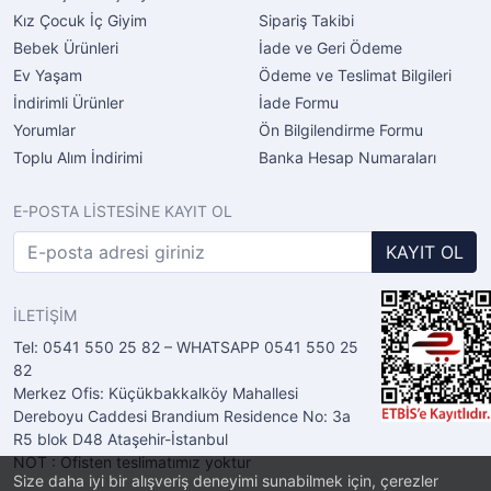
Kız Çocuk İç Giyim
Sipariş Takibi
Bebek Ürünleri
İade ve Geri Ödeme
Ev Yaşam
Ödeme ve Teslimat Bilgileri
İndirimli Ürünler
İade Formu
Yorumlar
Ön Bilgilendirme Formu
Toplu Alım İndirimi
Banka Hesap Numaraları
E-POSTA LİSTESİNE KAYIT OL
KAYIT OL
İLETİŞİM
Tel: 0541 550 25 82 – WHATSAPP 0541 550 25
82
Merkez Ofis: Küçükbakkalköy Mahallesi
Dereboyu Caddesi Brandium Residence No: 3a
R5 blok D48 Ataşehir-İstanbul
NOT : Ofisten teslimatımız yoktur
Size daha iyi bir alışveriş deneyimi sunabilmek için, çerezler