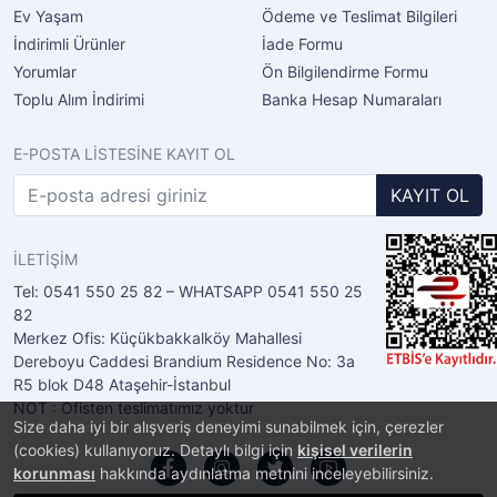
Ev Yaşam
Ödeme ve Teslimat Bilgileri
İndirimli Ürünler
İade Formu
Yorumlar
Ön Bilgilendirme Formu
Toplu Alım İndirimi
Banka Hesap Numaraları
E-POSTA LİSTESİNE KAYIT OL
KAYIT OL
İLETİŞİM
Tel: 0541 550 25 82 – WHATSAPP 0541 550 25
82
Merkez Ofis: Küçükbakkalköy Mahallesi
Dereboyu Caddesi Brandium Residence No: 3a
R5 blok D48 Ataşehir-İstanbul
NOT : Ofisten teslimatımız yoktur
Size daha iyi bir alışveriş deneyimi sunabilmek için, çerezler
(cookies) kullanıyoruz. Detaylı bilgi için
kişisel verilerin
korunması
hakkında aydınlatma metnini inceleyebilirsiniz.