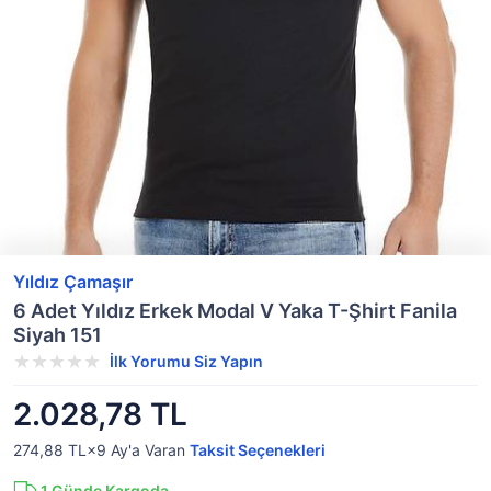
Yıldız Çamaşır
6 Adet Yıldız Erkek Modal V Yaka T-Şhirt Fanila
Siyah 151
İlk Yorumu Siz Yapın
2.028,78 TL
274,88 TL×9
Ay'a Varan
Taksit Seçenekleri
1
Günde Kargoda