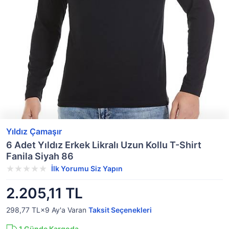
Yıldız Çamaşır
6 Adet Yıldız Erkek Likralı Uzun Kollu T-Shirt
Fanila Siyah 86
İlk Yorumu Siz Yapın
2.205,11 TL
298,77 TL×9
Ay'a Varan
Taksit Seçenekleri
1
Günde Kargoda