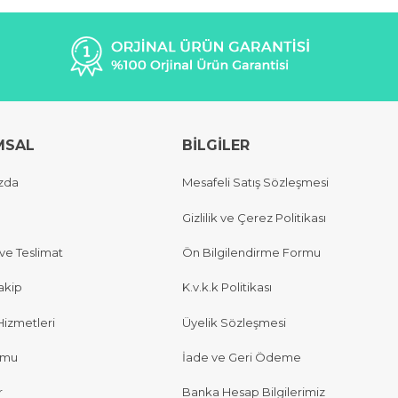
MSAL
BİLGİLER
zda
Mesafeli Satış Sözleşmesi
Gizlilik ve Çerez Politikası
e Teslimat
Ön Bilgilendirme Formu
akip
K.v.k.k Politikası
Hizmetleri
Üyelik Sözleşmesi
rmu
İade ve Geri Ödeme
r
Banka Hesap Bilgilerimiz