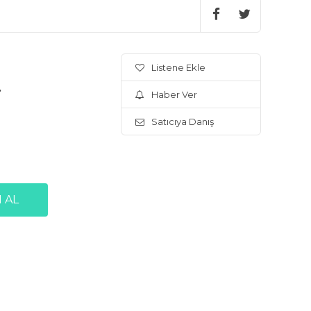
Listene Ekle
.
Haber Ver
Satıcıya Danış