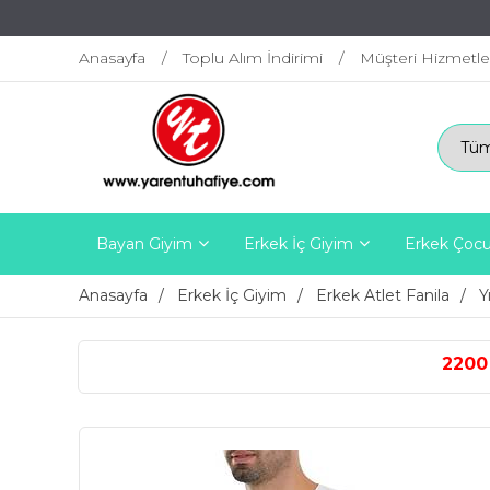
Anasayfa
Toplu Alım İndirimi
Müşteri Hizmetle
Bayan Giyim
Erkek İç Giyim
Erkek Çocu
Anasayfa
Erkek İç Giyim
Erkek Atlet Fanila
Y
2200 TL ÜZERİ ÜCRETSİZ K