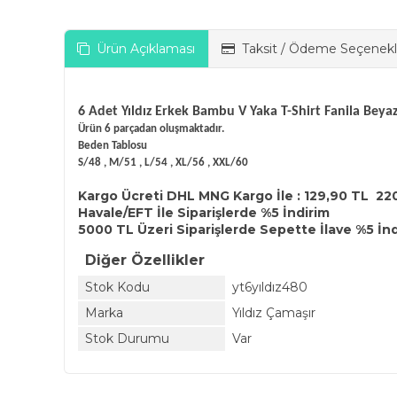
Ürün Açıklaması
Taksit / Ödeme Seçenekl
6 Adet Yıldız Erkek Bambu V Yaka T-Shirt Fanila Beya
Ürün 6 parçadan oluşmaktadır.
Beden Tablosu
S/48 , M/51 , L/54 , XL/56 , XXL/60
Kargo Ücreti DHL MNG Kargo İle : 129,90 TL 22
Havale/EFT İle Siparişlerde %5 İndirim
5000 TL Üzeri Siparişlerde Sepette İlave %5 İn
Diğer Özellikler
Stok Kodu
yt6yıldız480
Marka
Yıldız Çamaşır
Stok Durumu
Var