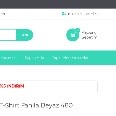
eri
Kullanıcı Paneli
0
Alışveriş
Sepetim
 Yaşam
Şapka Atkı
Toplu Alım İndirimleri
NDİRİM
T-Shirt Fanila Beyaz 480