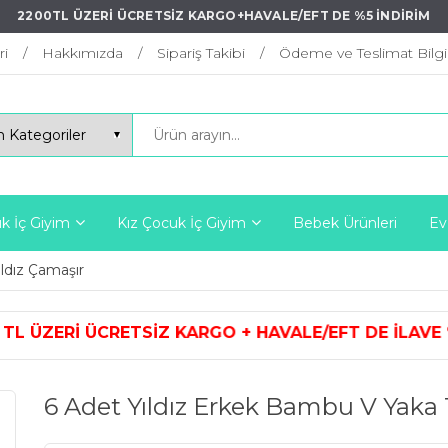
2200TL ÜZERİ ÜCRETSİZ KARGO+HAVALE/EFT DE %5 İNDİRİM
ri
Hakkımızda
Sipariş Takibi
Ödeme ve Teslimat Bilgil
k İç Giyim
Kız Çocuk İç Giyim
Bebek Ürünleri
Ev
ıldız Çamaşır
ARGO + HAVALE/EFT DE İLAVE %5 İ
6 Adet Yıldız Erkek Bambu V Yaka 