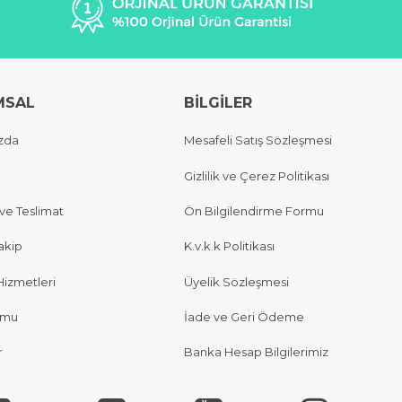
MSAL
BİLGİLER
zda
Mesafeli Satış Sözleşmesi
Gizlilik ve Çerez Politikası
e Teslimat
Ön Bilgilendirme Formu
akip
K.v.k.k Politikası
Hizmetleri
Üyelik Sözleşmesi
rmu
İade ve Geri Ödeme
r
Banka Hesap Bilgilerimiz