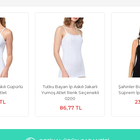
kılı Güpürlü
Tutku Bayan İp Askılı Jakarlı
Şahinler B
tlet
Yumoş Atlet Renk Seçenekli
Süprem İp 
0200
 TL
2
86,77 TL