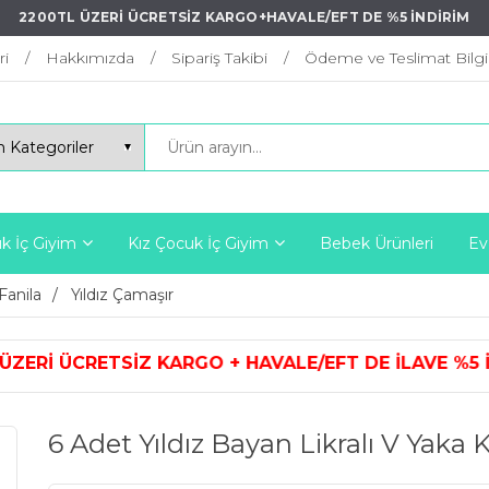
2200TL ÜZERİ ÜCRETSİZ KARGO+HAVALE/EFT DE %5 İNDİRİM
ri
Hakkımızda
Sipariş Takibi
Ödeme ve Teslimat Bilgil
k İç Giyim
Kız Çocuk İç Giyim
Bebek Ürünleri
Ev
Fanila
Yıldız Çamaşır
KARGO + HAVALE/EFT DE İLAVE %5 
6 Adet Yıldız Bayan Likralı V Yaka K