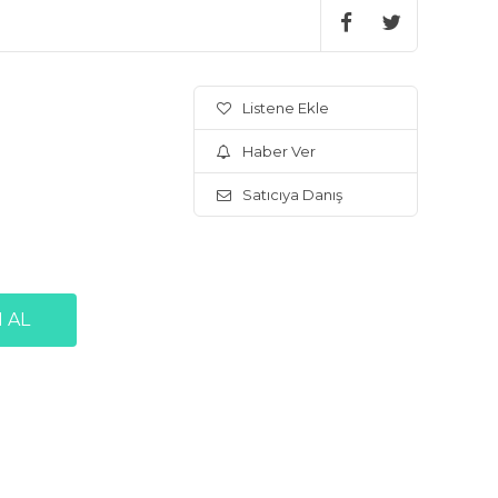
Listene Ekle
Haber Ver
Satıcıya Danış