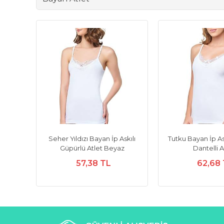
na İp
Seher Yıldızı Bayan İp Askılı
Tutku Bayan İp As
nekli
Güpürlü Atlet Beyaz
Dantelli A
57,38 TL
62,68