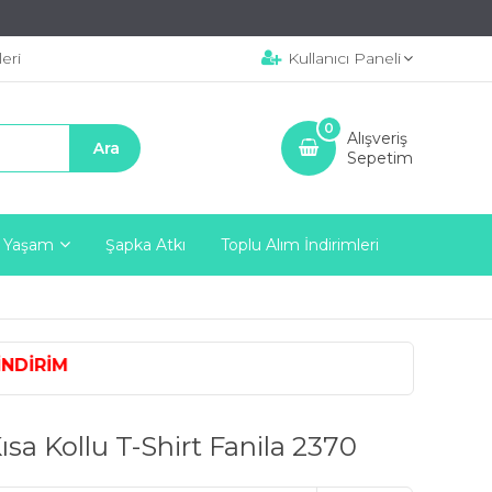
eri
Kullanıcı Paneli
0
Alışveriş
Sepetim
 Yaşam
Şapka Atkı
Toplu Alım İndirimleri
İNDİRİM
ısa Kollu T-Shirt Fanila 2370