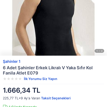
Şahinler 1
6 Adet Şahinler Erkek Likralı V Yaka Sıfır Kol
Fanila Atlet E079
İlk Yorumu Siz Yapın
1.666,34 TL
225,77 TL×9
Ay'a Varan
Taksit Seçenekleri
1
Günde Kargoda