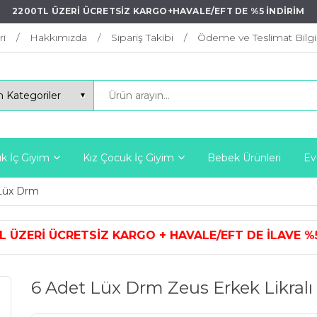
2200TL ÜZERİ ÜCRETSİZ KARGO+HAVALE/EFT DE %5 İNDİRİM
ri
Hakkımızda
Sipariş Takibi
Ödeme ve Teslimat Bilgil
k İç Giyim
Kız Çocuk İç Giyim
Bebek Ürünleri
Ev
Lüx Drm
ARGO + HAVALE/EFT DE İLAVE %5 İ
6 Adet Lüx Drm Zeus Erkek Likralı