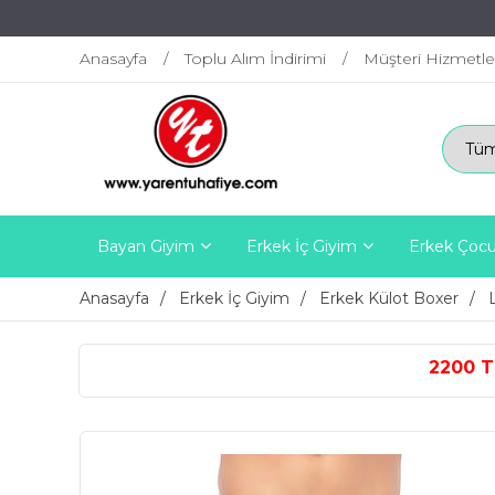
Anasayfa
Toplu Alım İndirimi
Müşteri Hizmetle
Bayan Giyim
Erkek İç Giyim
Erkek Çocu
Anasayfa
Erkek İç Giyim
Erkek Külot Boxer
2200 TL ÜZERİ ÜCRETSİZ K