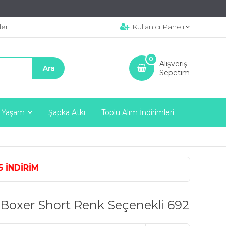
eri
Kullanıcı Paneli
0
Alışveriş
Sepetim
 Yaşam
Şapka Atkı
Toplu Alım İndirimleri
NDİRİM
 Boxer Short Renk Seçenekli 692