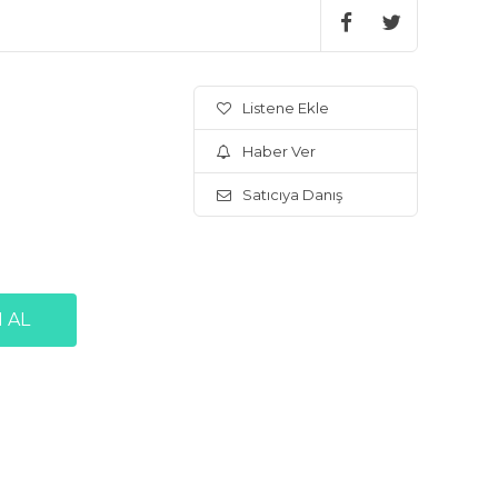
Listene Ekle
Haber Ver
Satıcıya Danış