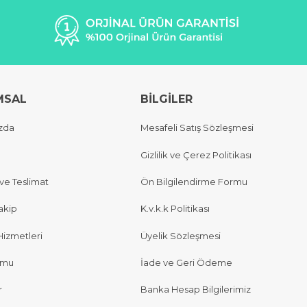
MSAL
BİLGİLER
zda
Mesafeli Satış Sözleşmesi
Gizlilik ve Çerez Politikası
e Teslimat
Ön Bilgilendirme Formu
akip
K.v.k.k Politikası
Hizmetleri
Üyelik Sözleşmesi
rmu
İade ve Geri Ödeme
r
Banka Hesap Bilgilerimiz