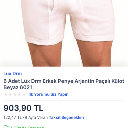
Lüx Drm
6 Adet Lüx Drm Erkek Penye Arjantin Paçalı Külot
Beyaz 6021
İlk Yorumu Siz Yapın
903,90 TL
122,47 TL×9
Ay'a Varan
Taksit Seçenekleri
1
Günde Kargoda