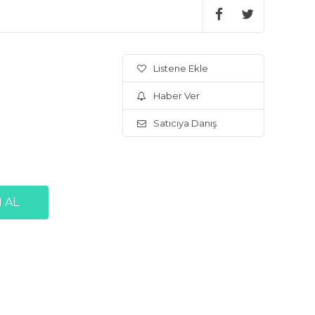
Listene Ekle
Haber Ver
Satıcıya Danış