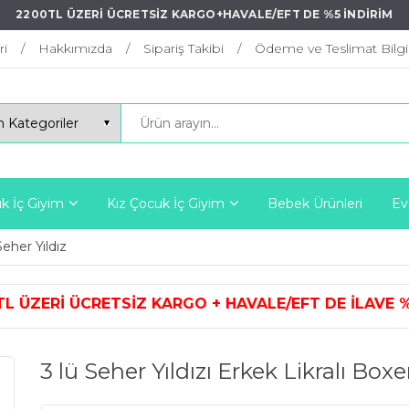
2200TL ÜZERİ ÜCRETSİZ KARGO+HAVALE/EFT DE %5 İNDİRİM
ri
Hakkımızda
Sipariş Takibi
Ödeme ve Teslimat Bilgil
k İç Giyim
Kız Çocuk İç Giyim
Bebek Ürünleri
Ev
Seher Yıldız
ARGO + HAVALE/EFT DE İLAVE %5 İ
3 lü Seher Yıldızı Erkek Likralı B