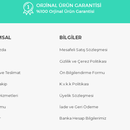
MSAL
BİLGİLER
zda
Mesafeli Satış Sözleşmesi
Gizlilik ve Çerez Politikası
e Teslimat
Ön Bilgilendirme Formu
akip
K.v.k.k Politikası
Hizmetleri
Üyelik Sözleşmesi
rmu
İade ve Geri Ödeme
r
Banka Hesap Bilgilerimiz