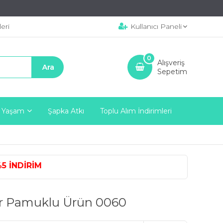
eri
Kullanıcı Paneli
0
Alışveriş
Sepetim
 Yaşam
Şapka Atkı
Toplu Alım İndirimleri
NDİRİM
oxer Pamuklu Ürün 0060