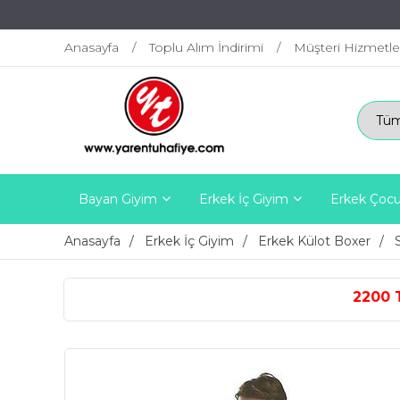
Anasayfa
Toplu Alım İndirimi
Müşteri Hizmetle
Bayan Giyim
Erkek İç Giyim
Erkek Çocu
Anasayfa
Erkek İç Giyim
Erkek Külot Boxer
2200 TL ÜZERİ ÜCRETSİZ K