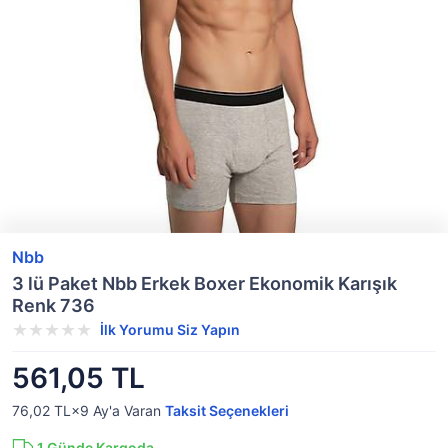
Nbb
3 lü Paket Nbb Erkek Boxer Ekonomik Karışık
Renk 736
İlk Yorumu Siz Yapın
561,05 TL
76,02 TL×9
Ay'a Varan
Taksit Seçenekleri
1
Günde Kargoda