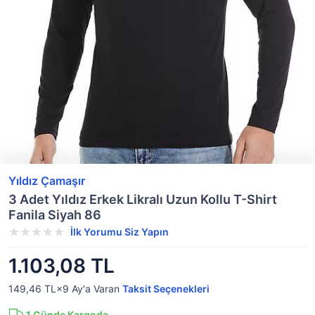
Yıldız Çamaşır
3 Adet Yıldız Erkek Likralı Uzun Kollu T-Shirt
Fanila Siyah 86
İlk Yorumu Siz Yapın
1.103,08 TL
149,46 TL×9
Ay'a Varan
Taksit Seçenekleri
1
Günde Kargoda