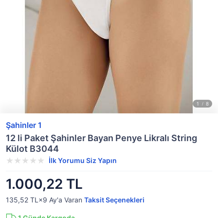
Şahinler 1
12 li Paket Şahinler Bayan Penye Likralı String
Külot B3044
İlk Yorumu Siz Yapın
1.000,22 TL
135,52 TL×9
Ay'a Varan
Taksit Seçenekleri
1
Günde Kargoda