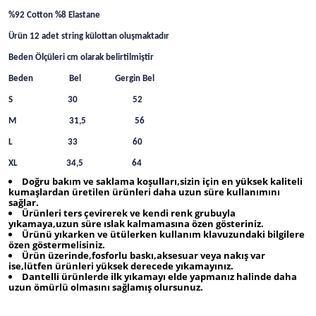
%92 Cotton %8 Elastane
Ürün 12 adet string külottan oluşmaktadır
Beden Ölçüleri cm olarak belirtilmiştir
Beden Bel Gergin Bel
S 30 52
M 31,5 56
L 33 60
XL 34,5 64
Doğru bakım ve saklama koşulları,sizin için en yüksek kaliteli
kumaşlardan üretilen ürünleri daha uzun süre kullanımını
sağlar.
Ürünleri ters çevirerek ve kendi renk grubuyla
yıkamaya,uzun süre ıslak kalmamasına özen gösteriniz.
Ürünü yıkarken ve ütülerken kullanım klavuzundaki bilgilere
özen göstermelisiniz.
Ürün üzerinde,fosforlu baskı,aksesuar veya nakış var
ise,lütfen ürünleri yüksek derecede yıkamayınız.
Dantelli ürünlerde ilk yıkamayı elde yapmanız halinde daha
uzun ömürlü olmasını sağlamış olursunuz.