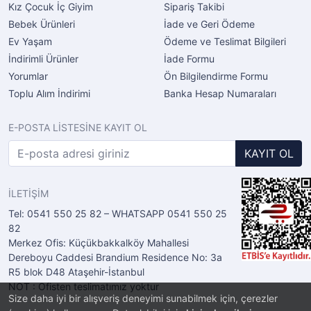
Kız Çocuk İç Giyim
Sipariş Takibi
Bebek Ürünleri
İade ve Geri Ödeme
Ev Yaşam
Ödeme ve Teslimat Bilgileri
İndirimli Ürünler
İade Formu
Yorumlar
Ön Bilgilendirme Formu
Toplu Alım İndirimi
Banka Hesap Numaraları
E-POSTA LİSTESİNE KAYIT OL
KAYIT OL
İLETİŞİM
Tel: 0541 550 25 82 – WHATSAPP 0541 550 25
82
Merkez Ofis: Küçükbakkalköy Mahallesi
Dereboyu Caddesi Brandium Residence No: 3a
R5 blok D48 Ataşehir-İstanbul
NOT : Ofisten teslimatımız yoktur
Size daha iyi bir alışveriş deneyimi sunabilmek için, çerezler