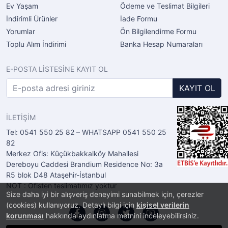
Ev Yaşam
Ödeme ve Teslimat Bilgileri
İndirimli Ürünler
İade Formu
Yorumlar
Ön Bilgilendirme Formu
Toplu Alım İndirimi
Banka Hesap Numaraları
E-POSTA LİSTESİNE KAYIT OL
KAYIT OL
İLETİŞİM
Tel: 0541 550 25 82 – WHATSAPP 0541 550 25
82
Merkez Ofis: Küçükbakkalköy Mahallesi
Dereboyu Caddesi Brandium Residence No: 3a
R5 blok D48 Ataşehir-İstanbul
NOT : Ofisten teslimatımız yoktur
Size daha iyi bir alışveriş deneyimi sunabilmek için, çerezler
(cookies) kullanıyoruz. Detaylı bilgi için
kişisel verilerin
korunması
hakkında aydınlatma metnini inceleyebilirsiniz.